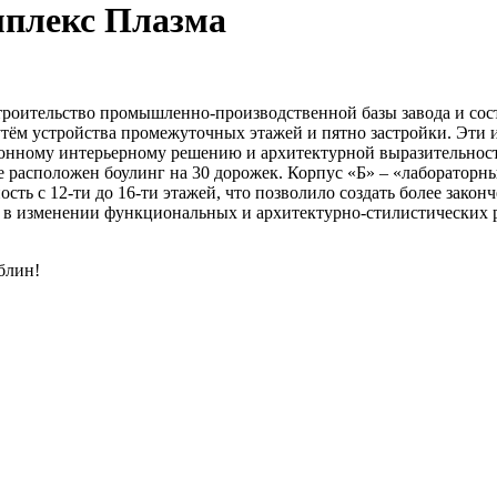
мплекс Плазма
троительство промышленно-производственной базы завода и сост
тём устройства промежуточных этажей и пятно застройки. Эти и
ционному интерьерному решению и архитектурной выразительнос
аже расположен боулинг на 30 дорожек. Корпус «Б» – «лаборато
ть с 12-ти до 16-ти этажей, что позволило создать более закон
а в изменении функциональных и архитектурно-стилистических 
блин!