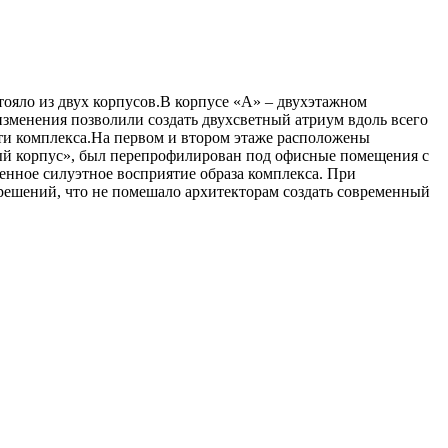
ояло из двух корпусов.В корпусе «А» – двухэтажном
зменения позволили создать двухсветный атриум вдоль всего
ти комплекса.На первом и втором этаже расположены
рный корпус», был перепрофилирован под офисные помещения с
ченное силуэтное восприятие образа комплекса. При
решений, что не помешало архитекторам создать современный